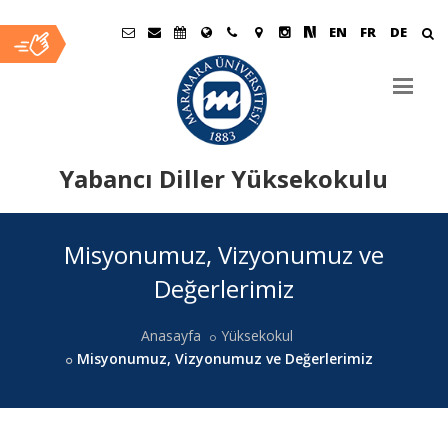
EN
FR
DE
Yabancı Diller Yüksekokulu
Ana
Misyonumuz, Vizyonumuz ve
İçerik
Değerlerimiz
Anasayfa
Yüksekokul
Misyonumuz, Vizyonumuz ve Değerlerimiz