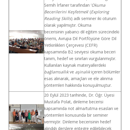
Semih İrfaner tarafından ‘
Okuma
Becerilerini Keşfetmek
’ (
Exploring
Reading Skills
) adlı seminer iki oturum
olarak yapılmıştır. Okuma
becerisinin yabancı dil eğitim sürecindeki
önemi, Avrupa Dil Portföyüne Göre Dil
Yetkinlikleri Çerçevesi (CEFR)
kapsamında B2 seviyesi okuma beceri
tanım, hedef ve sınırları vurgulanmıştır.
Kullanılan kaynak materyallerdeki
bağlamsallık
ve
aşinalık
içeren bölümler
esas alınarak, amaçları ve ele alınma
yöntemleri hakkında konuşulmuştur.
20 Eylül 2023 tarihinde, Dr. Öğr. Üyesi
Mustafa Polat, dinleme becerisi
kapsamında not alma/tutma esasları ve
yöntemleri konusunda bir seminer
vermiştir. Dinleme becerisinin hedef
alındığı derslere entegre edilebilecek