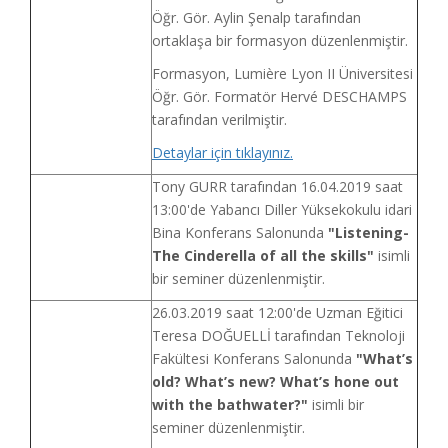
Öğr. Gör. Aylin Şenalp tarafından
ortaklaşa bir formasyon düzenlenmiştir.
Formasyon, Lumière Lyon II Üniversitesi
Öğr. Gör. Formatör Hervé DESCHAMPS
tarafından verilmiştir.
Detaylar için tıklayınız.
Tony GURR tarafından 16.04.2019 saat
13:00'de Yabancı Diller Yüksekokulu idari
Bina Konferans Salonunda
"Listening-
The Cinderella of all the skills"
isimli
bir seminer düzenlenmiştir.
26.03.2019 saat 12:00'de Uzman Eğitici
Teresa DOĞUELLİ tarafından Teknoloji
Fakültesi Konferans Salonunda
"What’s
old? What’s new? What’s hone out
with the bathwater?"
isimli bir
seminer düzenlenmiştir.