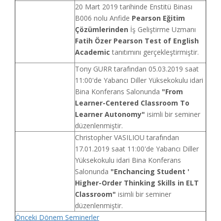
20 Mart 2019 tarihinde Enstitü Binası
B006 nolu Anfide
Pearson Eğitim
Çözümlerinden
İş Geliştirme Uzmanı
Fatih Özer
Pearson Test of English
Academic
tanıtımını gerçekleştirmiştir.
Tony GURR tarafından 05.03.2019 saat
11:00'de Yabancı Diller Yüksekokulu idari
Bina Konferans Salonunda
"From
Learner-Centered Classroom To
Learner Autonomy"
isimli bir seminer
düzenlenmiştir.
Christopher VASILIOU tarafından
17.01.2019 saat 11:00'de Yabancı Diller
Yüksekokulu idari Bina Konferans
Salonunda
"Enchancing Student '
Higher-Order Thinking Skills in ELT
Classroom"
isimli bir seminer
düzenlenmiştir.
Önceki Dönem Seminerler