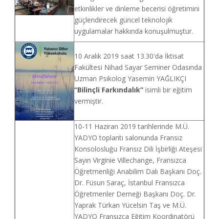
etkinlikler ve dinleme becerisi öğretimini
güçlendirecek güncel teknolojik
uygulamalar hakkında konuşulmuştur.
10 Aralık 2019 saat 13.30'da İktisat
Fakültesi Nihad Sayar Seminer Odasında
Uzman Psikolog Yasemin YAĞLIKÇI
“
Bilinçli Farkındalık
”
isimli bir eğitim
vermiştir.
10-11 Haziran 2019 tarihlerinde M.Ü.
YADYO toplantı salonunda Fransız
Konsolosluğu Fransız Dili İşbirliği Ateşesi
Sayın Virginie Villechange, Fransızca
Öğretmenliği Anabilim Dalı Başkanı Doç.
Dr. Füsun Saraç, İstanbul Fransızca
Öğretmenler Derneği Başkanı Doç. Dr.
Yaprak Türkan Yücelsin Taş ve M.Ü.
YADYO Fransızca Eğitim Koordinatörü