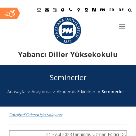
EN
FR
DE
Yabancı Diller Yüksekokulu
Ana
Seminerler
İçerik
Anasayfa
Araştırma
Akademik Etkinlikler
Seminerler
Fotoğraf Galerisi için tıklayınız
Up
21 Eylül 2023 tarihinde, Uzman Eğitici Dr.