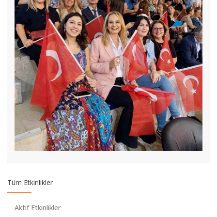
Marmara University English Language Teaching Conference
MEB-YLSY 2018 BURSİYERLERİ 1.DÖNEM KURSU SEVİYE
BELİRLEME SINAVI VE KESİN KAYIT DUYURUSU
İNGİLİZCE HAZIRLIK 2. DÖNEM SINIF YERLERİ
Tüm Etkinlikler
TOEFL iBT® İndirim Kampanyası
Aktif Etkinlikler