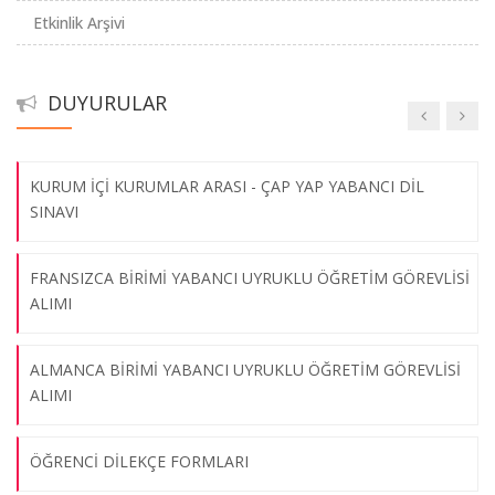
İNGİLİZCE ALMANCA ve FRANSIZCA 1. ARA SINAV MAZERET
Etkinlik Arşivi
SINAVI SINIF YERLERİ İLAN
MEB-YLSY 2017 BURSİYERLERİ İÇİN KURS PROGRAMI VE
DUYURULAR
SEVİYE BELİRLEME SINAVI DUYURUSU
EN CORPS FİLM GÖSTERİMİ
06.08.2026
KURUM İÇİ KURUMLAR ARASI - ÇAP YAP YABANCI DİL
SINAVI
MELT Conference
FRANSIZCA BİRİMİ YABANCI UYRUKLU ÖĞRETİM GÖREVLİSİ
06.08.2026
ALIMI
ALMANCA BİRİMİ YABANCI UYRUKLU ÖĞRETİM GÖREVLİSİ
MELT
ALIMI
01.10.2019
ÖĞRENCİ DİLEKÇE FORMLARI
2019 TÖMER KONSERİ