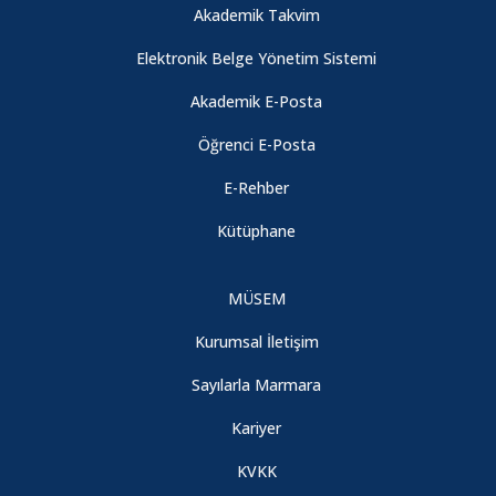
ÖĞRENCİ DİLEKÇE FORMLARI
Akademik Takvim
DENİS ORAN ANMA TÖRENİ
Elektronik Belge Yönetim Sistemi
24.12.2014
Konferans:"Yitirilmiş bir Aydınlanma: Köy Enstitüleri"
Akademik E-Posta
MÜYYES Güz 2022 İngilizce Sınavı öğrenci bilgilendirme
Öğrenci E-Posta
E-Rehber
Kütüphane
MÜSEM
Kurumsal İletişim
Sayılarla Marmara
Kariyer
KVKK