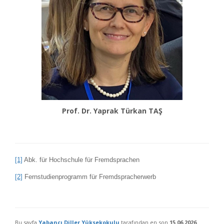
Prof. Dr. Yaprak Türkan TAŞ
[1]
Abk. für Hochschule für Fremdsprachen
[2]
Fernstudienprogramm für Fremdspracherwerb
Bu sayfa
Yabancı Diller Yüksekokulu
tarafından en son
15.06.2026