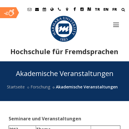
TR
EN
FR
Hochschule für Fremdsprachen
Ana
Akademische Veranstaltungen
İçerik
Startseite
Forschung
Akademische Veranstaltungen
Seminare und Veranstaltungen