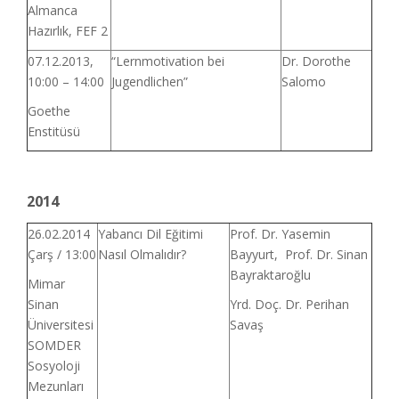
Almanca
Hazırlık, FEF 2
07.12.2013,
“Lernmotivation bei
Dr. Dorothe
10:00 – 14:00
Jugendlichen”
Salomo
Goethe
Enstitüsü
2014
26.02.2014
Yabancı Dil Eğitimi
Prof. Dr. Yasemin
Çarş / 13:00
Nasıl Olmalıdır?
Bayyurt, Prof. Dr. Sinan
Bayraktaroğlu
Mimar
Sinan
Yrd. Doç. Dr. Perihan
Üniversitesi
Savaş
SOMDER
Sosyoloji
Mezunları