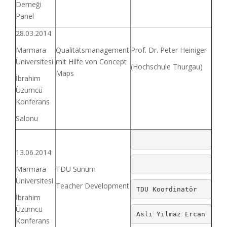
Derneği
Panel
28.03.2014
Marmara
Qualitätsmanagement
Prof. Dr. Peter Heiniger
Üniversitesi
mit Hilfe von Concept
(Hochschule Thurgau)
Maps
İbrahim
Üzümcü
Konferans
Salonu
13.06.2014
Marmara
TDU Sunum
Üniversitesi
Teacher Development
TDU Koordinatör
İbrahim
Üzümcü
Aslı Yılmaz Ercan
Konferans