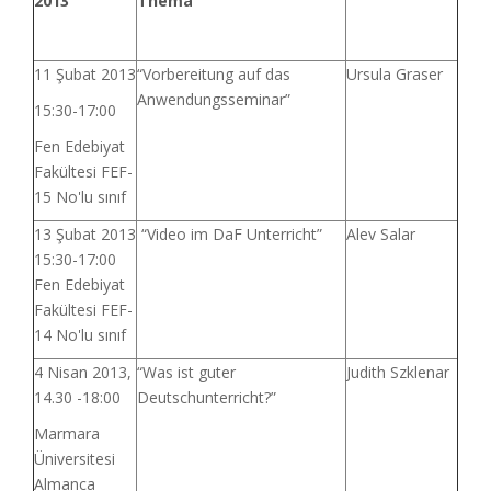
2013
Thema
11 Şubat 2013
“Vorbereitung auf das
Ursula Graser
Anwendungsseminar”
15:30-17:00
Fen Edebiyat
Fakültesi FEF-
15 No'lu sınıf
13 Şubat 2013
“Video im DaF Unterricht”
Alev Salar
15:30-17:00
Fen Edebiyat
Fakültesi FEF-
14 No'lu sınıf
4 Nisan 2013,
“Was ist guter
Judith Szklenar
14.30 -18:00
Deutschunterricht?”
Marmara
Üniversitesi
Almanca