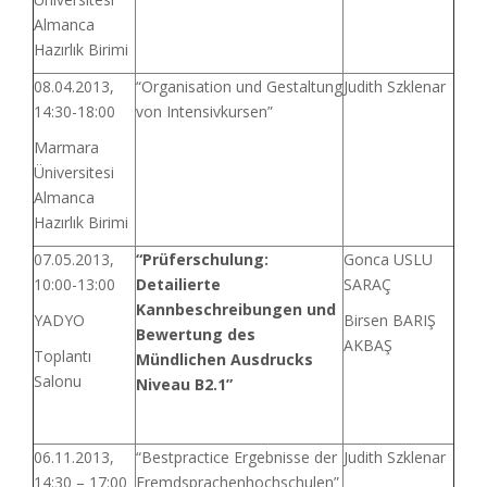
Almanca
Hazırlık Birimi
08.04.2013,
“Organisation und Gestaltung
Judith Szklenar
14:30-18:00
von Intensivkursen”
Marmara
Üniversitesi
Almanca
Hazırlık Birimi
07.05.2013,
“
Prüferschulung:
Gonca USLU
10:00-13:00
Detailierte
SARAÇ
Kannbeschreibungen und
YADYO
Birsen BARIŞ
Bewertung des
AKBAŞ
Toplantı
Mündlichen Ausdrucks
Salonu
Niveau B2.1
”
06.11.2013,
“Bestpractice Ergebnisse der
Judith Szklenar
14:30 – 17:00
Fremdsprachenhochschulen”