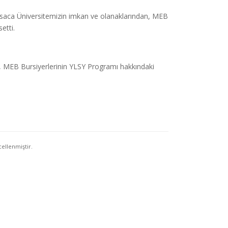
aca Üniversitemizin imkan ve olanaklarından, MEB
etti.
EB Bursiyerlerinin YLSY Programı hakkındaki
ellenmiştir.