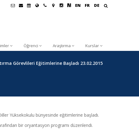
EN
FR
DE
rimler
Öğrenci
Araştırma
Kurslar
ırma Görevlileri Eğitimlerine Başladı 23.02.2015
ller Yüksekokulu bünyesinde eğitimlerine başladı.
afından bir oryantasyon programı düzenlendi.