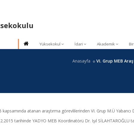
ksekokulu
Yüksekokul
İdari
Akademik
Bi
Anasayfa
VI. Grup MEB Araşt
kapsamında atanan araştırma görevlilerinden VI. Grup M.Ü Yabancı Di
02.2015 tarihinde YADYO MEB Koordinatörü Dr. Işıl SİLAHTAROĞLU tar