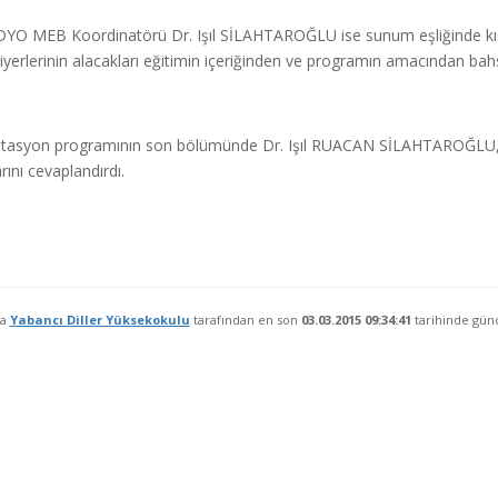
O MEB Koordinatörü Dr. Işıl SİLAHTAROĞLU ise sunum eşliğinde kıs
iyerlerinin alacakları eğitimin içeriğinden ve programın amacından bahs
tasyon programının son bölümünde Dr. Işıl RUACAN SİLAHTAROĞLU, M
rını cevaplandırdı.
fa
Yabancı Diller Yüksekokulu
tarafından en son
03.03.2015 09:34:41
tarihinde günc