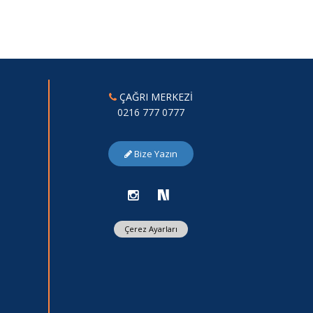
ÇAĞRI MERKEZİ
0216 777 0777
Bize Yazın
Çerez Ayarları