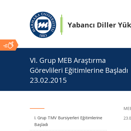
Yabancı Diller Yü
Ana
VI. Grup MEB Araştırma
Görevlileri Eğitimlerine Başladı
İçerik
23.02.2015
MEB 
I. Grup TMV Bursiyerleri Eğitimlerine
23.
Başladı