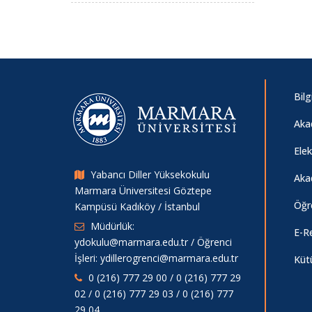
Bilg
Aka
Ele
Yabancı Diller Yüksekokulu
Aka
Marmara Üniversitesi Göztepe
Öğr
Kampüsü Kadıköy / İstanbul
Müdürlük:
E-R
ydokulu@marmara.edu.tr / Öğrenci
İşleri: ydillerogrenci@marmara.edu.tr
Küt
0 (216) 777 29 00 / 0 (216) 777 29
02 / 0 (216) 777 29 03 / 0 (216) 777
29 04